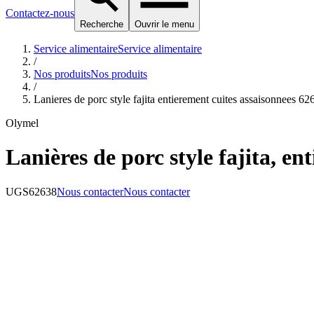
Contactez-nous
Recherche
Ouvrir le menu
Service alimentaire
Service alimentaire
/
Nos produits
Nos produits
/
Lanieres de porc style fajita entierement cuites assaisonnees 62
Olymel
Lanières de porc style fajita, en
UGS
62638
Nous contacter
Nous contacter