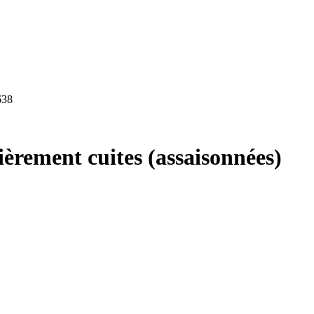
638
tièrement cuites (assaisonnées)