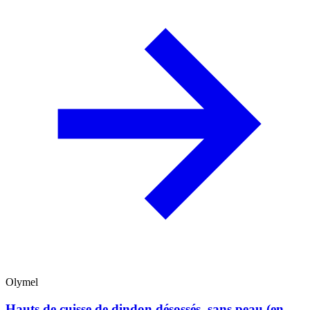
Olymel
Hauts de cuisse de dindon désossés, sans peau (en